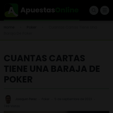
Casas de apuestas extranjeras
Casinos en vivo
Bonos de Bienvenida en Casas de
Estadio Mestalla
Apuestas España
Home
Poker
Cuantas Cartas Tiene Una
Casas de apuestas con cash out
Tragaperras
Estadio San Mamés
Baraja De Poker
Bonos para Casas de Apuestas en
España
Casas de apuestas con Paypal
Blackjack
Estadio Santiago Bernabéu
CUANTAS CARTAS
Bonos para clientes existentes
Casas de apuestas con mejores cuotas
Bingo
Estadio Wanda Metropolitano
TIENE UNA BARAJA DE
Casas de apuestas con bono sin
Casas de apuestas asiáticas
depósito en España
POKER
Casas de apuestas nuevas
Joaquin Perez
Poker
5 de septiembre de 2023
749 Vistas