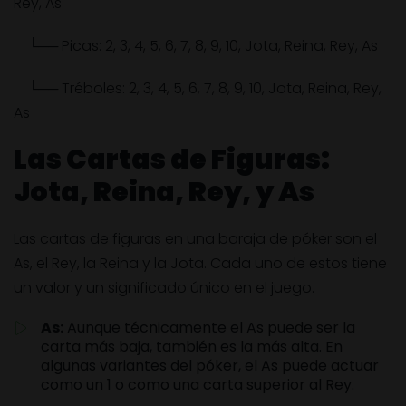
Rey, As
└── Picas: 2, 3, 4, 5, 6, 7, 8, 9, 10, Jota, Reina, Rey, As
└── Tréboles: 2, 3, 4, 5, 6, 7, 8, 9, 10, Jota, Reina, Rey,
As
Las Cartas de Figuras:
Jota, Reina, Rey, y As
Las cartas de figuras en una baraja de póker son el
As, el Rey, la Reina y la Jota. Cada uno de estos tiene
un valor y un significado único en el juego.
As:
Aunque técnicamente el As puede ser la
carta más baja, también es la más alta. En
algunas variantes del póker, el As puede actuar
como un 1 o como una carta superior al Rey.