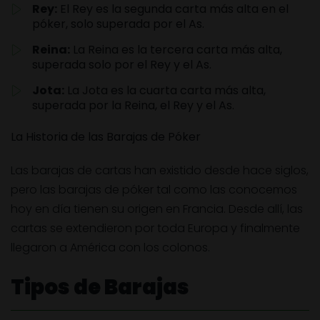
Rey:
El Rey es la segunda carta más alta en el
póker, solo superada por el As.
Reina:
La Reina es la tercera carta más alta,
superada solo por el Rey y el As.
Jota:
La Jota es la cuarta carta más alta,
superada por la Reina, el Rey y el As.
La Historia de las Barajas de Póker
Las barajas de cartas han existido desde hace siglos,
pero las barajas de póker tal como las conocemos
hoy en día tienen su origen en Francia. Desde allí, las
cartas se extendieron por toda Europa y finalmente
llegaron a América con los colonos.
Tipos de Barajas