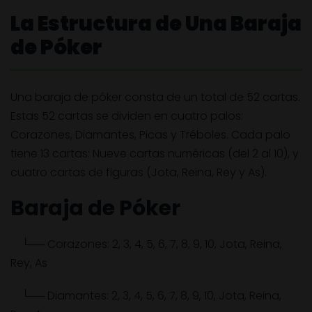
La Estructura de Una Baraja
de Póker
Una baraja de póker consta de un total de 52 cartas.
Estas 52 cartas se dividen en cuatro palos:
Corazones, Diamantes, Picas y Tréboles. Cada palo
tiene 13 cartas: Nueve cartas numéricas (del 2 al 10), y
cuatro cartas de figuras (Jota, Reina, Rey y As).
Baraja de Póker
└── Corazones: 2, 3, 4, 5, 6, 7, 8, 9, 10, Jota, Reina,
Rey, As
└── Diamantes: 2, 3, 4, 5, 6, 7, 8, 9, 10, Jota, Reina,