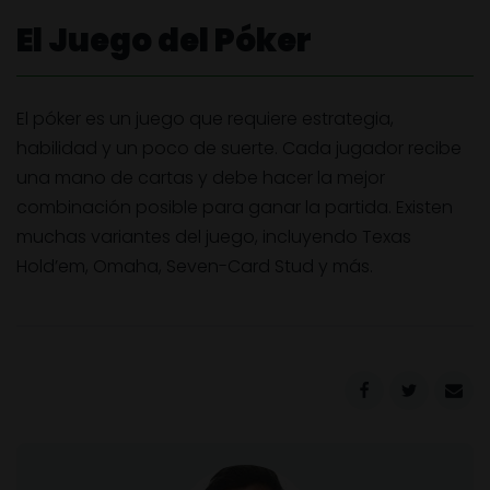
El Juego del Póker
El póker es un juego que requiere estrategia,
habilidad y un poco de suerte. Cada jugador recibe
una mano de cartas y debe hacer la mejor
combinación posible para ganar la partida. Existen
muchas variantes del juego, incluyendo Texas
Hold’em, Omaha, Seven-Card Stud y más.