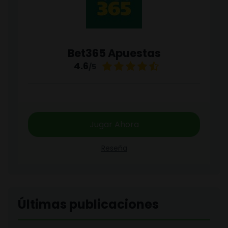
Bet365 Apuestas
4.6
/5
Jugar Ahora
Reseña
Últimas publicaciones