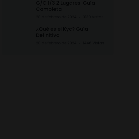
G/C 1/3 2 Lugares: Guía
Completa
28 de febrero de 2024
3130 Vistas
¿Qué es el Kyc? Guía
Definitiva
28 de febrero de 2024
1446 Vistas