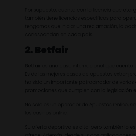
Por supuesto, cuenta con la licencia que otor
también tiene licencias específicas para oper
tengamos que iniciar una reclamación, la pod
correspondan en cada país.
2.
Betfair
Betfair
es una casa internacional que cuenta
Es de las mejores casas de apuestas extranjera
ha sido un importante patrocinador de varios
promociones que cumplen con la legislación e
No solo es un operador de Apuestas Online, s
los casinos online.
Su oferta deportiva es alta, pero también lo e
ofrece. Además, desde sus dos aplicaciones p