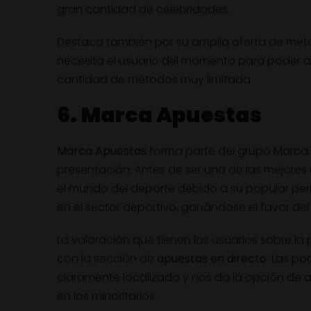
gran cantidad de celebridades.
Destaca también por su amplia oferta de mét
necesita el usuario del momento para poder ac
cantidad de métodos muy limitada.
6.
Marca Apuestas
Marca Apuestas
forma parte del grupo Marca,
presentación. Antes de ser una de las mejores
el mundo del deporte debido a su popular per
en el sector deportivo, ganándose el favor de
La valoración que tienen los usuarios sobre l
con la sección de
apuestas en directo
. Las p
claramente localizada y nos da la opción de 
en los minoritarios.