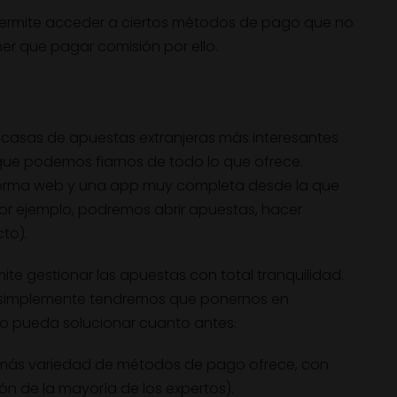
 permite acceder a ciertos métodos de pago que no
ener que pagar comisión por ello.
casas de apuestas extranjeras más interesantes
 que podemos fiarnos de todo lo que ofrece.
orma web y una app muy completa desde la que
r ejemplo, podremos abrir apuestas, hacer
to).
ite gestionar las apuestas con total tranquilidad.
 simplemente tendremos que ponernos en
lo pueda solucionar cuanto antes.
 más variedad de métodos de pago ofrece, con
ón de la mayoría de los expertos).