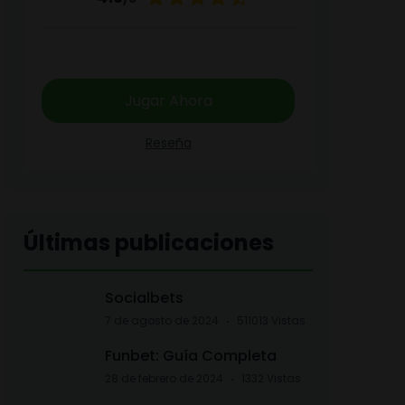
Jugar Ahora
Reseña
Últimas publicaciones
Socialbets
7 de agosto de 2024
511013 Vistas
Funbet: Guía Completa
28 de febrero de 2024
1332 Vistas