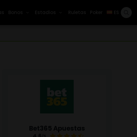
as
Bonos
Estadios
Ruletas
Poker
ES
Bet365 Apuestas
4.6
/5