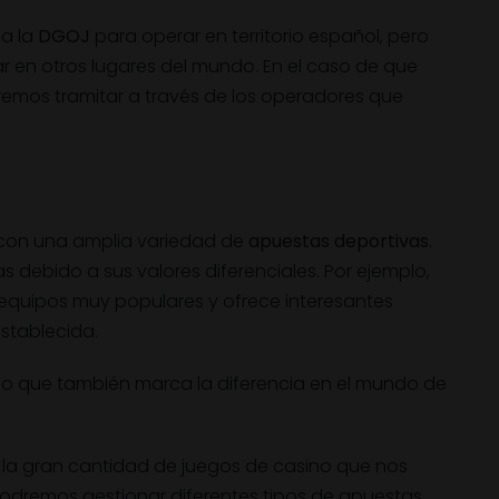
ga la
DGOJ
para operar en territorio español, pero
ar en otros lugares del mundo. En el caso de que
remos tramitar a través de los operadores que
 con una amplia variedad de
apuestas deportivas
.
s debido a sus valores diferenciales. Por ejemplo,
 equipos muy populares y ofrece interesantes
stablecida.
ino que también marca la diferencia en el mundo de
s la gran cantidad de juegos de casino que nos
odremos gestionar diferentes tipos de apuestas,