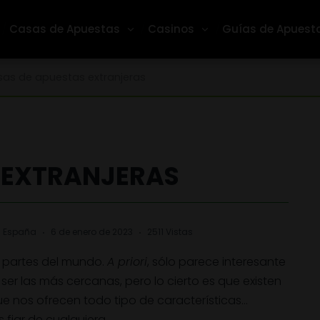
Casas de Apuestas
Casinos
Guías de Apuest
as de apuestas extranjeras
 EXTRANJERAS
s España
6 de enero de 2023
2511 Vistas
s partes del mundo.
A priori
, sólo parece interesante
er las más cercanas, pero lo cierto es que existen
e nos ofrecen todo tipo de características…
fiar de cualquiera.