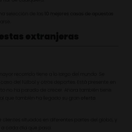
na selección de las
10 mejores casas de apuestas
arse.
estas extranjeras
yor recorrido tiene a lo largo del mundo. Se
 caso del fútbol y otros deportes. Está presente en
o no ha parado de crecer. Ahora también tiene
 al que también ha llegado su gran
oferta
ientes situados en diferentes partes del globo, y
r a cada día que pasa.