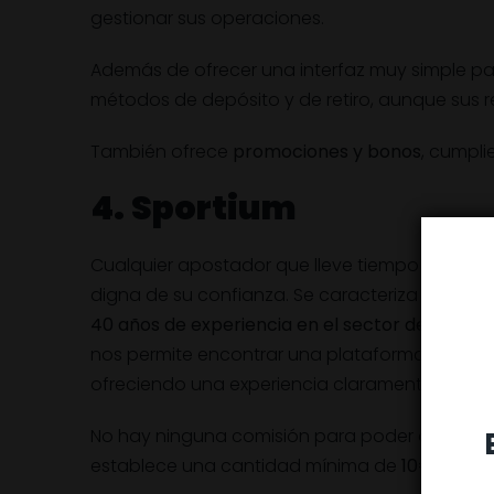
gestionar sus operaciones.
Además de ofrecer una interfaz muy simple par
métodos de depósito y de retiro, aunque sus r
También ofrece
promociones y bonos
, cumpli
4.
Sportium
Cualquier apostador que lleve tiempo en este 
digna de su confianza. Se caracteriza por la
se
40 años de experiencia en el sector de la apu
nos permite encontrar una plataforma complet
ofreciendo una experiencia claramente difere
No hay ninguna comisión para poder acceder a
establece una cantidad mínima de
10€
para p