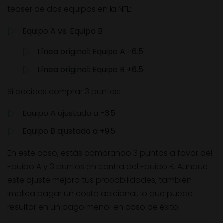
teaser de dos equipos en la NFL:
Equipo A vs. Equipo B
Línea original: Equipo A -6.5
Línea original: Equipo B +6.5
Si decides comprar 3 puntos:
Equipo A ajustado a -3.5
Equipo B ajustado a +9.5
En este caso, estás comprando 3 puntos a favor del
Equipo A y 3 puntos en contra del Equipo B. Aunque
este ajuste mejora tus probabilidades, también
implica pagar un costo adicional, lo que puede
resultar en un pago menor en caso de éxito.