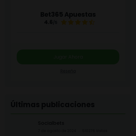
Bet365 Apuestas
4.6
/5
Jugar Ahora
Reseña
Últimas publicaciones
Socialbets
7 de agosto de 2024
510276 Vistas