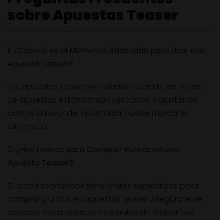
sobre Apuestas Teaser
1. ¿Cuándo es el Momento Adecuado para Usar una
Apuesta Teaser?
Las apuestas teaser son ideales cuando las líneas
de apuestas estándar son cercanas, y ajustar los
puntos a favor del apostador puede marcar la
diferencia.
2. ¿Hay Límites para Comprar Puntos en una
Apuesta Teaser?
Sí, cada sportsbook tiene límites específicos para
comprar puntos en apuestas teaser. Asegúrate de
conocer estas restricciones antes de realizar tus