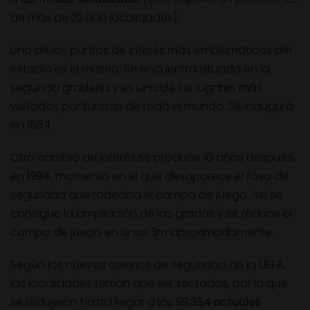
de más de 22.000 localidades).
Uno de los puntos de interés más emblemáticos del
estadio es el museo. Se encuentra situado en la
segunda gradería y es uno de los lugares más
visitados por turistas de todo el mundo. Se inauguró
en 1984.
Otro cambio de interés se produce 10 años después,
en
1994
, momento en el que desaparece el foso de
seguridad que rodeaba el campo de juego. Así se
consigue la ampliación de las gradas y se reduce el
campo de juego en unos 3m aproximadamente.
Según los nuevos criterios de seguridad de la UEFA,
las localidades tenían que ser sentadas, por lo que
se redujeron hasta llegar a las
99.354 actuales
.