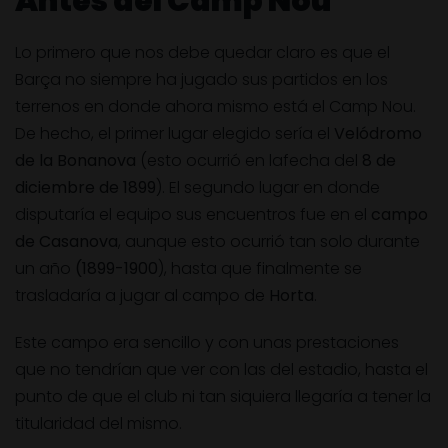
Antes del Camp Nou
Lo primero que nos debe quedar claro es que el
Barça no siempre ha jugado sus partidos en los
terrenos en donde ahora mismo está el Camp Nou.
De hecho, el primer lugar elegido sería el
Velódromo
de la Bonanova
(esto ocurrió en lafecha del
8 de
diciembre de 1899
). El segundo lugar en donde
disputaría el equipo sus encuentros fue en el
campo
de Casanova
, aunque esto ocurrió tan solo durante
un año
(1899-1900
), hasta que finalmente se
trasladaría a jugar al campo de
Horta
.
Este campo era sencillo y con unas prestaciones
que no tendrían que ver con las del estadio, hasta el
punto de que el club ni tan siquiera llegaría a tener la
titularidad del mismo.