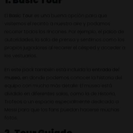
1.
Basic Tour
El
Basic Tour
es una buena opción para que
visitemos el recinto a nuestro aire y podamos
recorrer todos los rincones. Por ejemplo, el palco de
autoridades, la sala de prensa y sentirnos como los
propios jugadores al recorrer el césped y acceder a
los vestuarios.
En este pack también está incluida la
entrada del
museo
, en donde podemos conocer la historia del
equipo con mucho más detalle. El museo está
dividido en diferentes salas, como la de Historia,
Trofeos o un espacio especialmente dedicado a
Messi para que los fans puedan hacerse muchas
fotos.