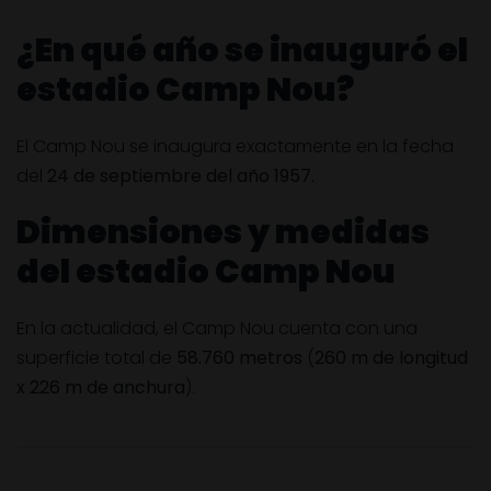
¿En qué año se inauguró el
estadio Camp Nou?
El Camp Nou se inaugura exactamente en la fecha
del
24 de septiembre del año 1957.
Dimensiones y medidas
del estadio Camp Nou
En la actualidad, el Camp Nou cuenta con una
superficie total de
58.760 metros
(
260 m de longitud
x 226 m de anchura
).