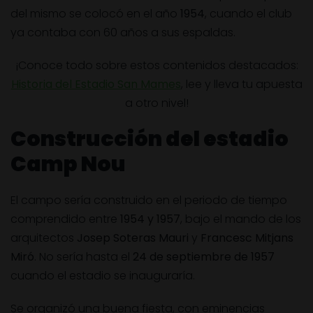
del mismo se colocó en el año
1954
, cuando el club
ya contaba con 60 años a sus espaldas.
¡Conoce todo sobre estos contenidos destacados:
Historia del Estadio San Mames
, lee y lleva tu apuesta
a otro nivel!
Construcción del estadio
Camp Nou
El campo sería construido en el periodo de tiempo
comprendido entre
1954 y 1957
, bajo el mando de los
arquitectos
Josep Soteras Mauri
y
Francesc Mitjans
Miró
. No sería hasta el
24 de septiembre de 1957
cuando el estadio se inauguraría.
Se organizó una buena fiesta, con eminencias