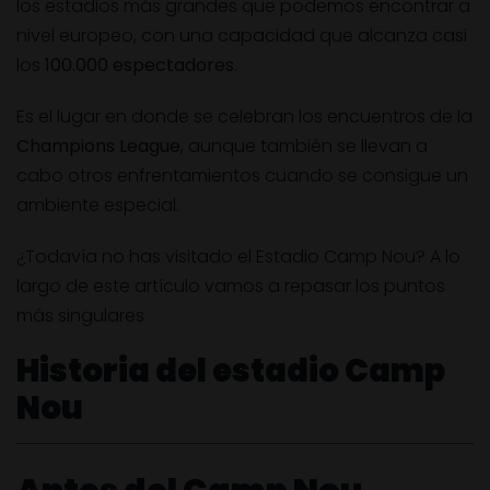
los estadios más grandes que podemos encontrar a
nivel europeo, con una capacidad que alcanza casi
los
100.000 espectadores
.
Es el lugar en donde se celebran los encuentros de la
Champions League
, aunque también se llevan a
cabo otros enfrentamientos cuando se consigue un
ambiente especial.
¿Todavía no has visitado el Estadio Camp Nou? A lo
largo de este artículo vamos a repasar los puntos
más singulares
Historia del estadio Camp
Nou