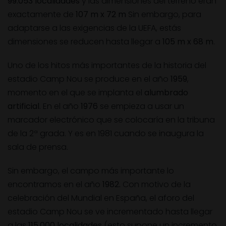
99.053 localidades
y las dimensiones del terreno eran
exactamente de
107 m x 72 m
Sin embargo, para
adaptarse a las exigencias de la UEFA, estás
dimensiones se reducen hasta llegar a
105 m x 68 m
.
Uno de los hitos más importantes de la historia del
estadio Camp Nou se produce en el año
1959
,
momento en el que se implanta el
alumbrado
artificial
. En el año
1976
se empieza a usar un
marcador electrónico que se colocaría en la tribuna
de la 2ª grada. Y es en 1981 cuando se inaugura la
sala de prensa.
Sin embargo, el campo más importante lo
encontramos en el año
1982.
Con motivo de la
celebración del Mundial en España, el aforo del
estadio Camp Nou se ve incrementado hasta llegar
a las
115.000 localidades
(esto supone un incremento