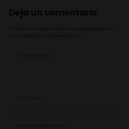
Deja un comentario
Tu dirección de correo electrónico no será publicada.
Los
campos obligatorios están marcados con
*