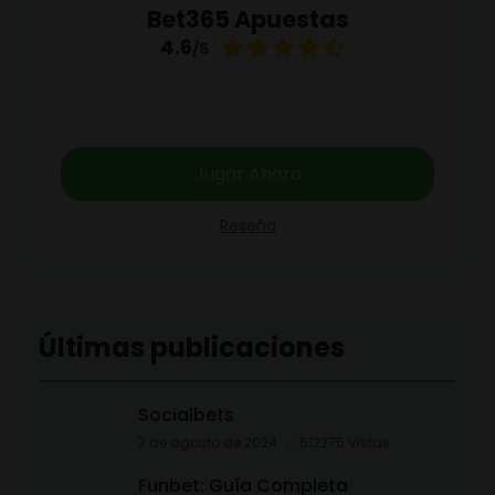
Bet365 Apuestas
4.6
/5
Jugar Ahora
Reseña
Últimas publicaciones
Socialbets
7 de agosto de 2024
512275 Vistas
Funbet: Guía Completa