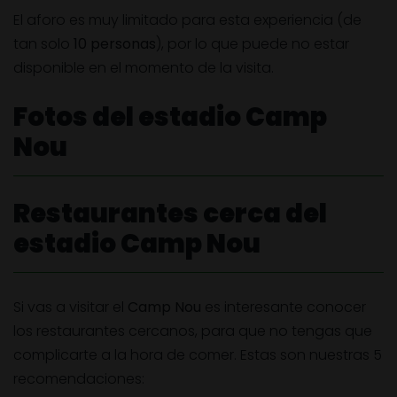
El aforo es muy limitado para esta experiencia (de
tan solo
10 personas
), por lo que puede no estar
disponible en el momento de la visita.
Fotos del estadio Camp
Nou
Restaurantes cerca del
estadio Camp Nou
Si vas a visitar el
Camp Nou
es interesante conocer
los restaurantes cercanos, para que no tengas que
complicarte a la hora de comer. Estas son nuestras 5
recomendaciones: