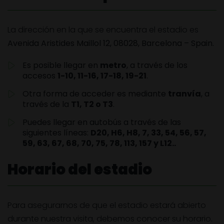
La dirección en la que se encuentra el estadio es
Avenida Aristides Maillol 12, 08028, Barcelona – Spain.
Es posible llegar en
metro
, a través de los
accesos
1-10, 11-16, 17-18, 19-21
.
Otra forma de acceder es mediante
tranvía
, a
través de la
T1, T2 o T3
.
Puedes llegar en autobús a través de las
siguientes líneas:
D20, H6, H8, 7, 33, 54, 56, 57,
59, 63, 67, 68, 70, 75, 78, 113, 157 y L12..
Horario del estadio
Para asegurarnos de que el estadio estará abierto
durante nuestra visita, debemos conocer su horario.