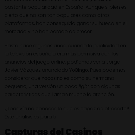
bastante popularidad en España. Aunque si bien es
cierto que no son tan populares como otras
plataformas, han conseguido ganar su hueco en el
mercado y no han parado de crecer.
Hasta hace algunos años, cuando la publicidad en
la televisión española era más permisiva con los
anuncios del juego online, podíamos ver a Jorge
Javier Vázquez anunciado
YoBingo
. Pues podemos
considerar que
Yocasino
es como su hermano
pequeño, una versión un poco
light
con algunas
características que llaman mucho la atención.
¿Todavía no conoces lo que es capaz de ofrecerte?
Este análisis es para ti.
Capturas del Casinos