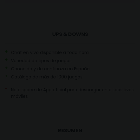
UPS & DOWNS
Chat en vivo disponible a toda hora
Variedad de tipos de juegos
Conocido y de confianza en España
Catálogo de más de 1000 juegos
No dispone de App oficial para descargar en dispositivos
móviles
RESUMEN