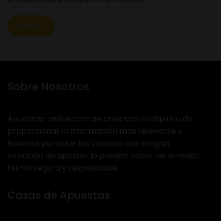
Sobre Nosotros
Apuestas-online.com se crea con el objetivo de
proporcionar la información más relevante y
honesta para que los usuarios que tengan
intención de apostar lo puedan hacer de la mejor
forma segura y responsable.
Casas de Apuestas