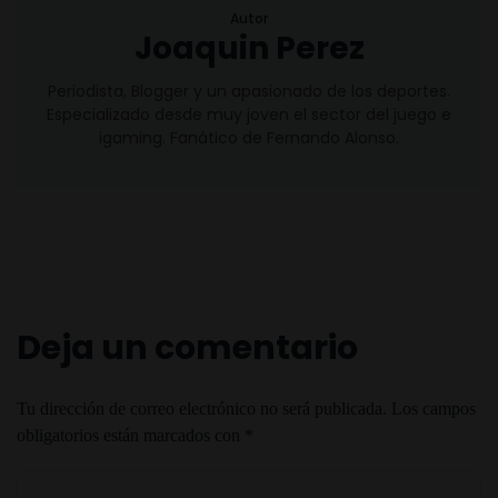
Autor
Joaquin Perez
Periodista, Blogger y un apasionado de los deportes.
Especializado desde muy joven el sector del juego e
igaming. Fanático de Fernando Alonso.
Deja un comentario
Tu dirección de correo electrónico no será publicada.
Los campos
obligatorios están marcados con
*