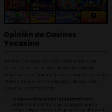
Opinión de Casinos
Yocasino
Al haber analizado todas las características de
Casinos Yocasino, nuestra
opinión de Casinos
Yocasino
es de
4.5 sobre 5
. Una valoración de lo más
interesante que hemos estipulado debido a las
siguientes características:
Juegos exclusivos para la plataforma:
podremos encontrar algunos juegos que no
estarán disponibles en ninguna otra plataforma.