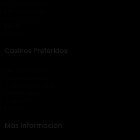
Codere Apuestas
Marca Apuestas
Luckia Apuestas
Bet 365
Betsson
Casinos Preferidos
Monopoly Casino
Casino Barcelona
Casino Gran Madrid
Genesis Casino
Casinos 888
Estadios
Más Información