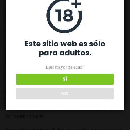
Los retiros vía
PayPal
también están disponibles, y
son la mejor opción teniendo en cuenta su rapidez.
Se pueden completar en tan solo
24 horas
, aunque
pueden tardar otras 24 horas en verse reflejados en
tu cuenta.
Este sitio web es sólo
para adultos.
App móvil de Casinos
Yocasino
Eres mayor de edad?
SÍ
¿Estás buscando la
app móvil de Casinos Yocasino
?
Por desgracia, no podrás encontrarla por ningún
NO
lado. Hasta el momento, la compañía no la ha
desarrollado y tampoco parece que tenga planes
de poder hacerlo.
Ahora bien, algunos de los juegos del casino tienen