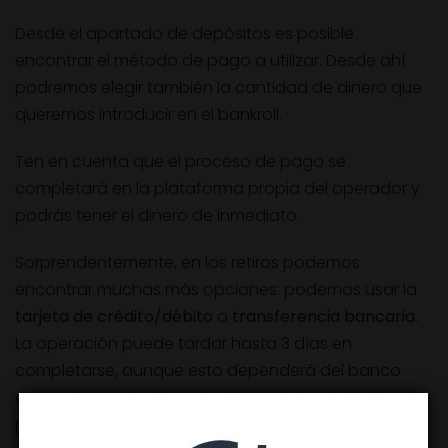
Desde el apartado de depósitos es posible
encontrar el método de pago a utilizar. Desde ahí
podremos elegir también la cantidad de dinero que
queremos introducir en el bankroll.
Ten en cuenta que el proceso de pago se
completará en la plataforma propia del operador y
podrás tener el dinero de inmediato.
Sorprendentemente, en los retiros podemos
encontrar muchas más opciones: podemos usar la
tarjeta de crédito/débito
o
transferencia bancaria
.
La operación puede tardar hasta 3 días en
completarse, aunque esto dependerá del banco
que se haya elegido, y de si hay algún día festivo de
por medio.