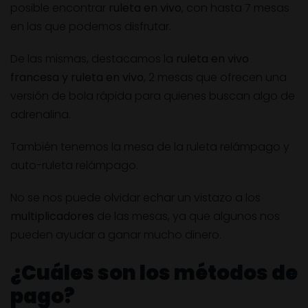
posible encontrar
ruleta en vivo
, con hasta 7 mesas
en las que podemos disfrutar.
De las mismas, destacamos la
ruleta en vivo
francesa y ruleta en vivo
, 2 mesas que ofrecen una
versión de bola rápida para quienes buscan algo de
adrenalina.
También tenemos la mesa de la ruleta relámpago y
auto-ruleta relámpago.
No se nos puede olvidar echar un vistazo a los
multiplicadores
de las mesas, ya que algunos nos
pueden ayudar a ganar mucho dinero.
¿Cuáles son los métodos de
pago?