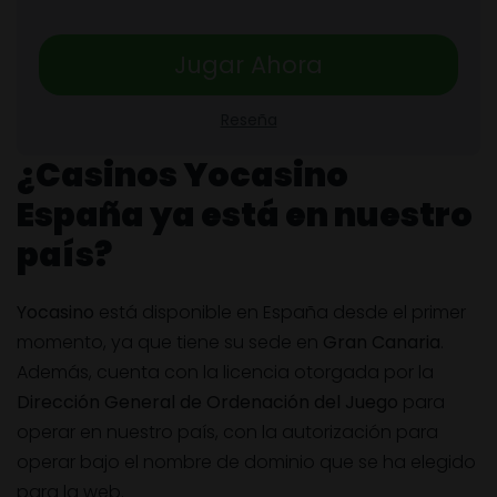
Jugar Ahora
Reseña
¿Casinos Yocasino
España ya está en nuestro
país?
Yocasino
está disponible en España desde el primer
momento, ya que tiene su sede en
Gran Canaria
.
Además, cuenta con la licencia otorgada por la
Dirección General de Ordenación del Juego
para
operar en nuestro país, con la autorización para
operar bajo el nombre de dominio que se ha elegido
para la web.