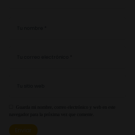
Guarda mi nombre, correo electrónico y web en este
navegador para la próxima vez que comente.