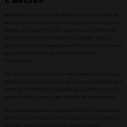
1.
Bet365
Bet365
es una casa qué destaca en el mercado de
apuestas deportivas por una larga serie de razones,
siendo una auténtica líder que marca la diferencia
en este sector tan competitivo. También tiene su
propia sección de
apuestas en directo
con una serie
de particularidades que nos resultan muy
interesantes.
Por ejemplo, la variedad de
mercados
entre los que
podemos manejar nuestra apuesta es bastante alta,
además de ofrecernos
cuotas
que suelen estar por
encima de lo que nos dan el resto de operadores.
Es posible acceder a los deportes más conocidos en
directo (como fútbol, tenis o baloncesto) y hasta a
aquellos minoritarios que no siempre están