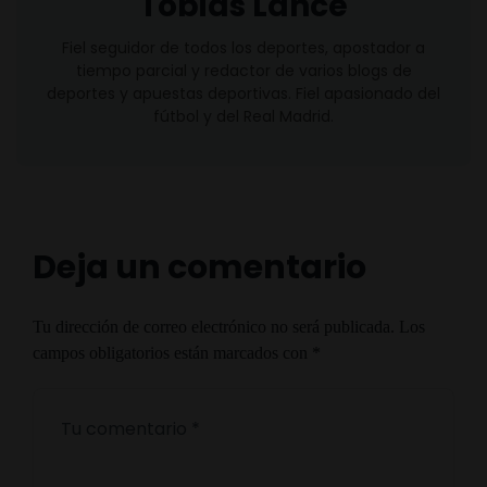
Tobias Lance
Fiel seguidor de todos los deportes, apostador a
tiempo parcial y redactor de varios blogs de
deportes y apuestas deportivas. Fiel apasionado del
fútbol y del Real Madrid.
Deja un comentario
Tu dirección de correo electrónico no será publicada.
Los
campos obligatorios están marcados con
*