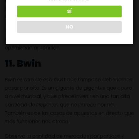
pago, entre los que están disponibles varios
SÍ
monederos electrónicos y Bizum.
NO
También destaca su servicio de atención al cliente,
el lanzamiento de muchas promociones y su
optimizada aplicación.
11.
Bwin
Bwin
es otro de eso
must
que tampoco deberíamos
pasar por alto. Es un gigante de gigantes que opera
a nivel mundial, y que ofrece invertir en una tan alta
cantidad de deportes que no parece normal.
También es de las casas de apuestas en directo que
más funciones nos ofrece.
Observa la cantidad de mercados por partidos y