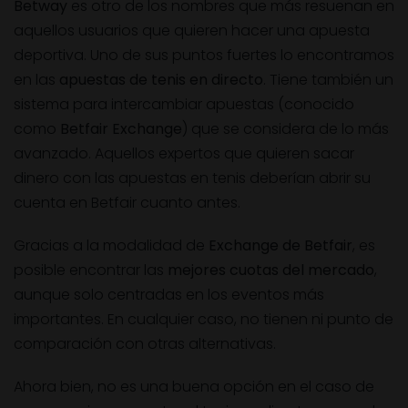
Betway
es otro de los nombres que más resuenan en
aquellos usuarios que quieren hacer una apuesta
deportiva. Uno de sus puntos fuertes lo encontramos
en las
apuestas de tenis en directo
. Tiene también un
sistema para intercambiar apuestas (conocido
como
Betfair Exchange
) que se considera de lo más
avanzado. Aquellos expertos que quieren sacar
dinero con las apuestas en tenis deberían abrir su
cuenta en Betfair cuanto antes.
Gracias a la modalidad de
Exchange de Betfair
, es
posible encontrar las
mejores cuotas del mercado
,
aunque solo centradas en los eventos más
importantes. En cualquier caso, no tienen ni punto de
comparación con otras alternativas.
Ahora bien, no es una buena opción en el caso de