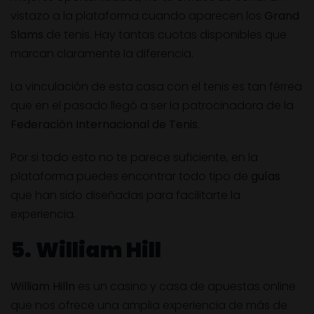
vistazo a la plataforma cuando aparecen los
Grand
Slams
de tenis. Hay tantas cuotas disponibles que
marcan claramente la diferencia.
La vinculación de esta casa con el tenis es tan férrea
que en el pasado llegó a ser la patrocinadora de la
Federación Internacional de Tenis
.
Por si todo esto no te parece suficiente, en la
plataforma puedes encontrar todo tipo de
guías
que han sido diseñadas para facilitarte la
experiencia.
5.
William Hill
William
Hilln
es un casino y casa de apuestas online
que nos ofrece una amplia experiencia de más de