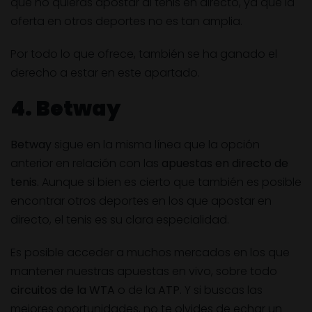
que no quieras apostar al tenis en directo, ya que la
oferta en otros deportes no es tan amplia.
Por todo lo que ofrece, también se ha ganado el
derecho a estar en este apartado.
4.
Betway
Betway
sigue en la misma línea que la opción
anterior en relación con las
apuestas en directo de
tenis.
Aunque si bien es cierto que también es posible
encontrar otros deportes en los que apostar en
directo, el tenis es su clara especialidad.
Es posible acceder a muchos mercados en los que
mantener nuestras apuestas en vivo, sobre todo
circuitos de la WTA
o de la
ATP
. Y si buscas las
mejores oportunidades, no te olvides de echar un