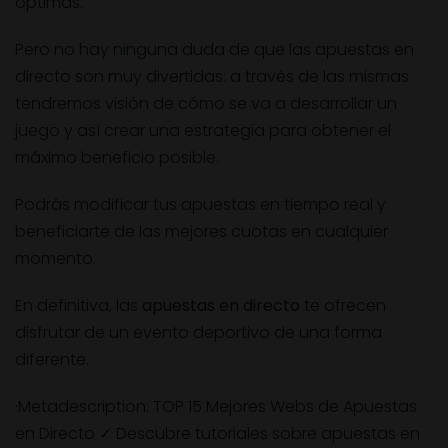
óptimas.
Pero no hay ninguna duda de que las apuestas en
directo son muy divertidas: a través de las mismas
tendremos visión de cómo se va a desarrollar un
juego y así crear una estrategia para obtener el
máximo beneficio posible.
Podrás modificar tus apuestas en tiempo real y
beneficiarte de las mejores cuotas en cualquier
momento.
En definitiva, las
apuestas en directo
te ofrecen
disfrutar de un evento deportivo de una forma
diferente.
·Metadescription: TOP 15 Mejores Webs de Apuestas
en Directo ✓ Descubre tutoriales sobre apuestas en