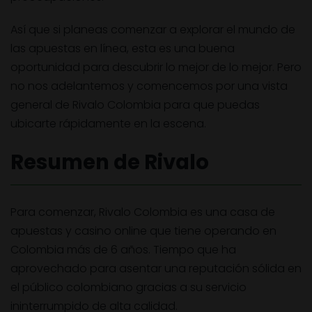
Así que si planeas comenzar a explorar el mundo de
las apuestas en línea, esta es una buena
oportunidad para descubrir lo mejor de lo mejor. Pero
no nos adelantemos y comencemos por una vista
general de Rivalo Colombia para que puedas
ubicarte rápidamente en la escena.
Resumen de Rivalo
Para comenzar, Rivalo Colombia es una casa de
apuestas y casino online que tiene operando en
Colombia más de 6 años. Tiempo que ha
aprovechado para asentar una reputación sólida en
el público colombiano gracias a su servicio
ininterrumpido de alta calidad.