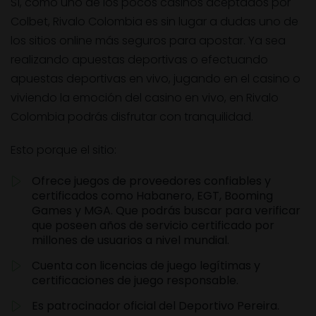
Sí, como uno de los pocos casinos aceptados por
Colbet, Rivalo Colombia es sin lugar a dudas uno de
los sitios online más seguros para apostar. Ya sea
realizando apuestas deportivas o efectuando
apuestas deportivas en vivo, jugando en el casino o
viviendo la emoción del casino en vivo, en Rivalo
Colombia podrás disfrutar con tranquilidad.
Esto porque el sitio:
Ofrece juegos de proveedores confiables y
certificados como Habanero, EGT, Booming
Games y MGA. Que podrás buscar para verificar
que poseen años de servicio certificado por
millones de usuarios a nivel mundial.
Cuenta con licencias de juego legítimas y
certificaciones de juego responsable.
Es patrocinador oficial del Deportivo Pereira.