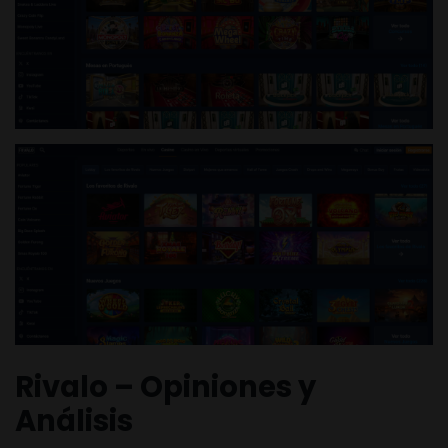
Rivalo – Opiniones y
Análisis