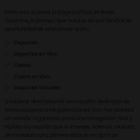
Dicho eso, si visitas la página oficial de Rivalo
Colombia, lo primero que notarás es que tendrás la
oportunidad de seleccionar entre:
Deportes.
Deportes en Vivo.
Casino.
Casino en Vivo.
Deportes Virtuales.
O explorar directamente una sección dedicada de
forma exclusiva a las promociones. Esto nos plantea
un website organizado para una navegación fácil y
rápida a la sección que te interese. Además, muestra
de inmediato una primera vista de los tipos de