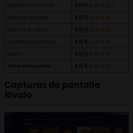
Seguridad y Licencia
4.5/ 5
Métodos de pago
4.0/ 5
Soporte al cliente
4.0/ 5
Apuestas Deportivas
4.2/ 5
Casino
4.3/ 5
Total Valoración
4.2/ 5
Capturas de pantalla
Rivalo