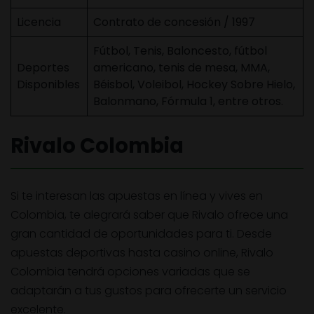
Licencia
Contrato de concesión / 1997
Fútbol, Tenis, Baloncesto, fútbol
Deportes
americano, tenis de mesa, MMA,
Disponibles
Béisbol, Voleibol, Hockey Sobre Hielo,
Balonmano, Fórmula 1, entre otros.
Rivalo Colombia
Si te interesan las apuestas en línea y vives en
Colombia, te alegrará saber que Rivalo ofrece una
gran cantidad de oportunidades para ti. Desde
apuestas deportivas hasta casino online, Rivalo
Colombia tendrá opciones variadas que se
adaptarán a tus gustos para ofrecerte un servicio
excelente.