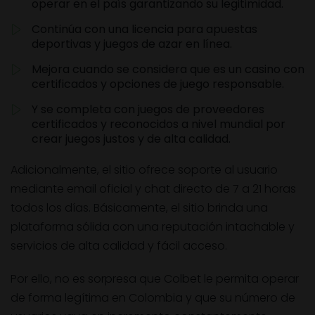
operar en el país garantizando su legitimidad.
Continúa con una licencia para apuestas
deportivas y juegos de azar en línea.
Mejora cuando se considera que es un casino con
certificados y opciones de juego responsable.
Y se completa con juegos de proveedores
certificados y reconocidos a nivel mundial por
crear juegos justos y de alta calidad.
Adicionalmente, el sitio ofrece soporte al usuario
mediante email oficial y chat directo de 7 a 21 horas
todos los días. Básicamente, el sitio brinda una
plataforma sólida con una reputación intachable y
servicios de alta calidad y fácil acceso.
Por ello, no es sorpresa que Colbet le permita operar
de forma legítima en Colombia y que su número de