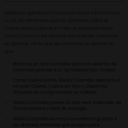
Sabiendo que Rivalo Colombia ofrece tantas cosas,
no es de extrañarse que las opiniones sobre el
casino sean positivas. Por ello, si revisas los foros
sobre Casinos y las reseñas sobre Rivalo Colombia
en general, verás que las opiniones se alinean en
que:
Rivalo es un sitio confiable para los usuarios de
Colombia gracias a su aprobación por Colbet.
Como casino online, Rivalo Colombia destaca al
ofrecer Casino, Casino en Vivo y Deportes
virtuales sin comprometer su calidad.
Rivalo Colombia posee un sitio web ordenado de
forma intuitiva y fácil de navegar.
Rivalo Colombia es muy conveniente gracias a
los diversos métodos que acepta para