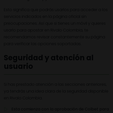
Esto significa que podrás usarlos para acceder a los
servicios indicados en la página oficial sin
preocupaciones. Así que si tienes un móvil y quieres
usarlo para apostar en Rivalo Colombia, te
recomendamos revisar constantemente su página
para verificar las opciones soportadas.
Seguridad y atención al
usuario
Si has prestado atención a las secciones anteriores,
ya tendrás una idea clara de la seguridad disponible
en Rivalo Colombia.
Esta comienza con la aprobación de Colbet para