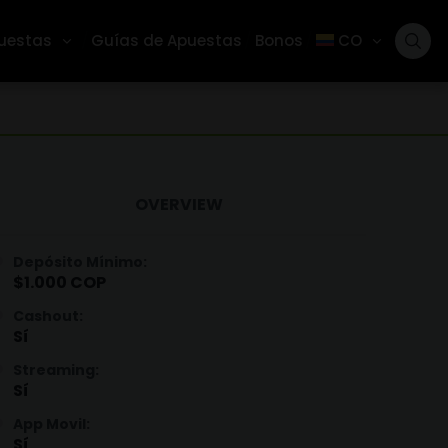
uestas
Guías de Apuestas
Bonos
CO
ES
OVERVIEW
Depósito Mínimo:
$1.000 COP
Cashout:
Sí
Streaming:
Sí
App Movil:
Sí