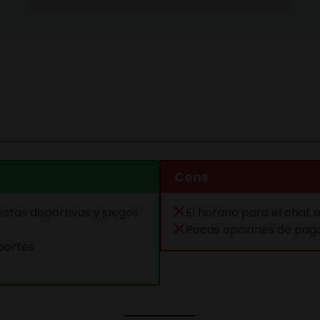
Cons
stas deportivas y juegos
El horario para el chat 
Pocas opciones de pago
portes