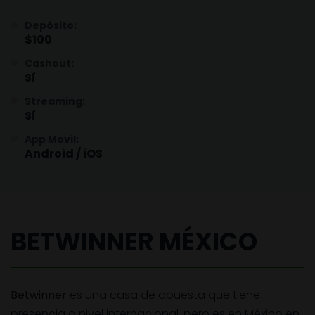
Depósito:
$100
Cashout:
Sí
Streaming:
Sí
App Movil:
Android / iOS
BETWINNER MÉXICO
Betwinner
es una casa de apuesta que tiene
presencia a nivel internacional, pero es en México en