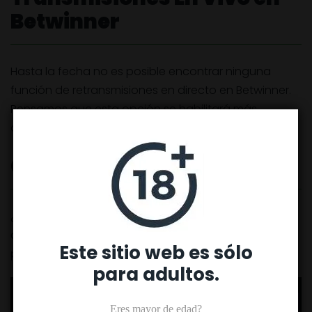
Betwinner
Hasta la fecha no es posible encontrar ninguna
función de retransmisiones en directo en Betwinner.
Pensamos que esta opción se habilitará más
adelante.
Casino en Betwinner
¿Todavía no conoces todo lo que ofrece el
casino
de Betwinner
? Aquí podrás descubrir sus
Este sitio web es sólo
prestaciones:
para adultos.
Eres mayor de edad?