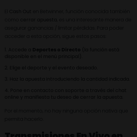
El
Cash Out
en Betwinner, función conocida también
como
cerrar apuesta
, es una interesante manera de
asegurar ganancias / limitar pérdidas. Para poder
acceder a esta opción, sigue estos pasos:
Accede a
Deportes o Directo
(la función está
disponible en el menú principal).
Elige el deporte y el evento deseado.
Haz la apuesta introduciendo la cantidad indicada.
Pone en contacto con soporte a través del chat
online y manifiesta tu deseo de cerrar la apuesta.
Por el momento, no hay ninguna opción nativa que
permita hacerlo.
Transmisiones En Vivo en