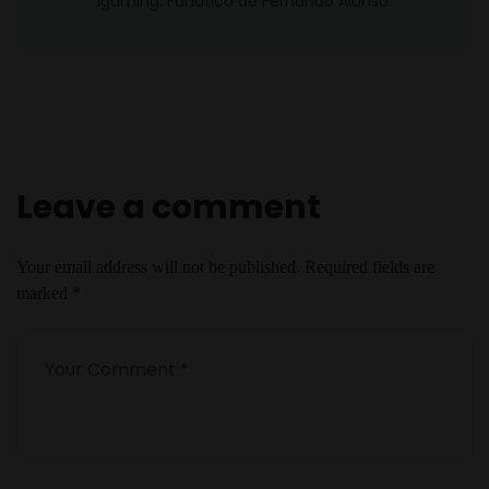
igaming. Fanático de Fernando Alonso.
Leave a comment
Your email address will not be published.
Required fields are
marked
*