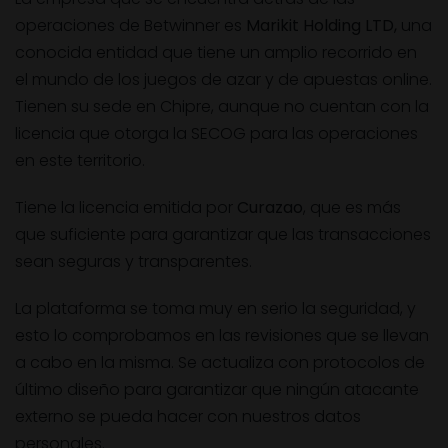
operaciones de Betwinner es
Marikit Holding LTD,
una
conocida entidad que tiene un amplio recorrido en
el mundo de los juegos de azar y de apuestas online.
Tienen su sede en Chipre, aunque no cuentan con la
licencia que otorga la SECOG para las operaciones
en este territorio.
Tiene la licencia emitida por
Curazao
, que es más
que suficiente para garantizar que las transacciones
sean seguras y transparentes.
La plataforma se toma muy en serio la seguridad, y
esto lo comprobamos en las revisiones que se llevan
a cabo en la misma. Se actualiza con protocolos de
último diseño para garantizar que ningún atacante
externo se pueda hacer con nuestros datos
personales.