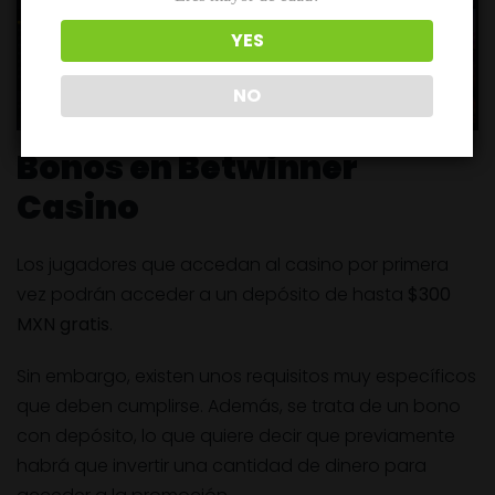
YES
NO
Bonos en Betwinner
Casino
Los jugadores que accedan al casino por primera
vez podrán acceder a un depósito de hasta
$300
MXN gratis
.
Sin embargo, existen unos requisitos muy específicos
que deben cumplirse. Además, se trata de un bono
con depósito, lo que quiere decir que previamente
habrá que invertir una cantidad de dinero para