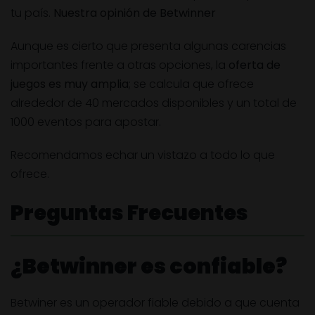
tu país.
Nuestra opinión de Betwinner
Aunque es cierto que presenta algunas carencias
importantes frente a otras opciones, la
oferta de
juegos es muy amplia
; se calcula que ofrece
alrededor de 40 mercados disponibles y un total de
1000 eventos para apostar.
Recomendamos echar un vistazo a todo lo que
ofrece.
Preguntas Frecuentes
¿Betwinner es confiable?
Betwiner es un operador fiable debido a que cuenta