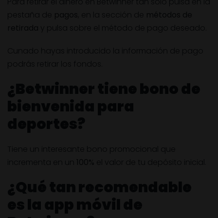
Para retirar el dinero en Betwinner tan solo pulsa en la
pestaña de
pagos
, en la sección de
métodos de
retirada
y pulsa sobre el método de pago deseado.
Cunado hayas introducido la información de pago
podrás retirar los fondos.
¿Betwinner tiene bono de
bienvenida para
deportes?
Tiene un interesante bono promocional que
incrementa en un
100%
el valor de tu depósito inicial.
¿Qué tan recomendable
es la app móvil de