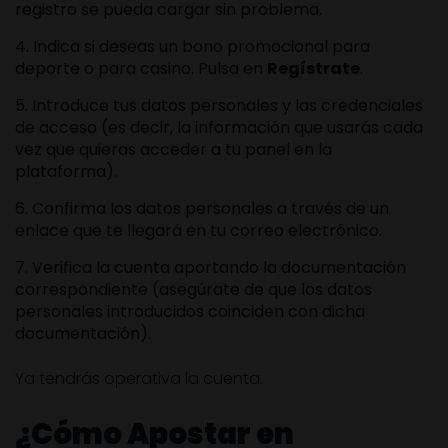
registro se pueda cargar sin problema.
Indica si deseas un bono promocional para
deporte o para casino. Pulsa en
Regístrate
.
Introduce tus datos personales y las credenciales
de acceso (es decir, la información que usarás cada
vez que quieras acceder a tu panel en la
plataforma).
Confirma los datos personales a través de un
enlace que te llegará en tu correo electrónico.
Verifica la cuenta aportando la documentación
correspondiente (asegúrate de que los datos
personales introducidos coinciden con dicha
documentación).
Ya tendrás operativa la cuenta.
¿Cómo Apostar en