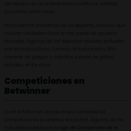
del tiempo, en acontecimientos políticos, loterías,
Eurovisión, entre otros.
No podemos olvidarnos de los
eSports
, recursos que
causan verdadero furor en las casas de apuesta
actuales. Algunos de los deportes virtuales actuales
son el motociclismo, torneos de baloncesto, FIFA,
carreras de galgos o caballos, peleas de gallos
virtuales, entre otros.
Competiciones en
Betwinner
Es en el fútbol en donde mayor cantidad de
competiciones podremos encontrar. Algunas de las
más destacadas son la
Liga de Campeones de la