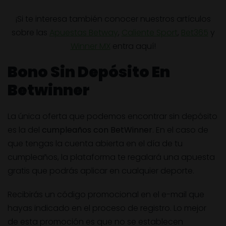
¡Si te interesa también conocer nuestros artículos
sobre las
Apuestas Betway
,
Caliente Sport
,
Bet365
y
Winner MX
entra aquí!
Bono Sin Depósito En
Betwinner
La única oferta que podemos encontrar sin depósito
es la del
cumpleaños con BetWinner
. En el caso de
que tengas la cuenta abierta en el día de tu
cumpleaños, la plataforma te regalará una apuesta
gratis que podrás aplicar en cualquier deporte.
Recibirás un código promocional en el e-mail que
hayas indicado en el proceso de registro. Lo mejor
de esta promoción es que no se establecen