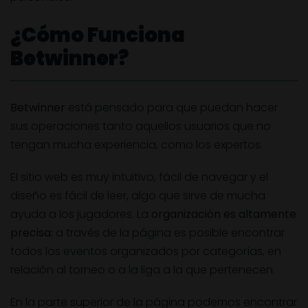
¿Cómo Funciona
Betwinner?
Betwinner
está pensado para que puedan hacer
sus operaciones tanto aquellos usuarios que no
tengan mucha experiencia, como los expertos.
El sitio web es muy intuitivo, fácil de navegar y el
diseño es fácil de leer, algo que sirve de mucha
ayuda a los jugadores. La
organización es altamente
precisa:
a través de la página es posible encontrar
todos los eventos organizados por categorías, en
relación al torneo o a la liga a la que pertenecen.
En la parte superior de la página podemos encontrar